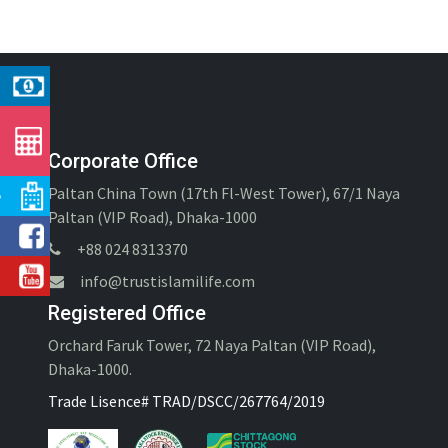
Corporate Office
e
Paltan China Town (17th Fl-West Tower), 67/1 Naya
Paltan (VIP Road), Dhaka-1000
+88 024 8313370
info@trustislamilife.com
Registered Office
Orchard Faruk Tower, 72 Naya Paltan (VIP Road),
Dhaka-1000.
Trade Lisence# TRAD/DSCC/267764/2019